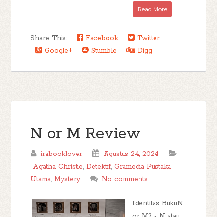
Read More
Share This:
Facebook
Twitter
Google+
Stumble
Digg
N or M Review
irabooklover
Agustus 24, 2024
Agatha Christie
,
Detektif
,
Gramedia Pustaka
Utama
,
Mystery
No comments
Identitas BukuN
or M? - N atau