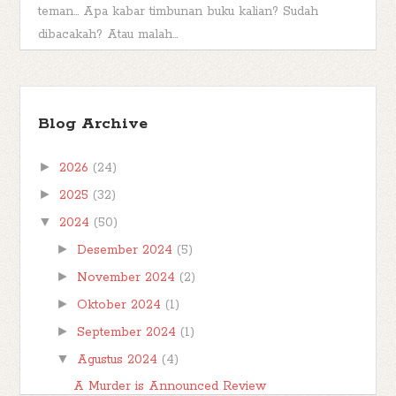
teman... Apa kabar timbunan buku kalian? Sudah
dibacakah? Atau malah...
TBR Ramadan #FBBKolaborasi
Bismillahirrahmanirrahim Hai teman-teman,
Blog Archive
berjumpa kembali kita di postingan
#FBBKolaborasi . #FBBKolaborasi adalah event
►
2026
(24)
posting b...
►
2025
(32)
▼
2024
(50)
►
Desember 2024
(5)
►
November 2024
(2)
►
Oktober 2024
(1)
►
September 2024
(1)
▼
Agustus 2024
(4)
A Murder is Announced Review