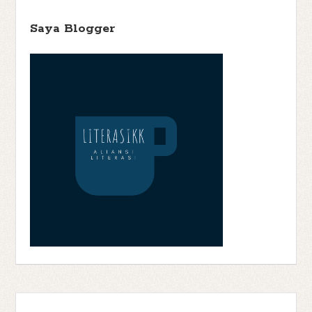
Utama
(143)
Grasindo
(3)
H.C.
Gu Byeong-mo
(1)
Chester
(3)
Habiburrahman El Shirazy
(1)
Hairun Nisa
(1)
Harper
Saya Blogger
Trophy
(1)
Haru
(1)
Hasbunallah Haris
(1)
Heartwarming
(1)
Helene
Historical Fiction
(8)
Wecker
(1)
Hercule Poirot
(1)
Horror
(1)
Hurri Hasan
(1)
Iksaka Banu
(1)
Ilana Tan
(1)
Ina Inong
(1)
Indonesian Literature
(6)
Islamic
(6)
Irene Phiter
(1)
J. M. Barrie
Japanese Literature
(2)
Jenny Han
(3)
(1)
James Clear
(1)
Jeon
John Connolly
(3)
Ae Won
(1)
Johanna Spyri
(1)
John Reynolds
Jonathan Stroud
(3)
Jostein Gaarder
(4)
Gardiner
(1)
K.H.
Karya Anak Banua
(2)
Kathryn
Abdurrahman Arroisi
(1)
Littlewood
(4)
Kathryn Stockett
(1)
Keigo Higashino
(1)
Khaled
L. M.
Hosseini
(1)
Kim Sae Byoul
(1)
Kolonel Race
(1)
KPG
(1)
Montgomerry
(3)
Lauren Oliver
(3)
Leigh
Latifika Sumanti
(1)
Bardugo
(2)
Life Lessons From Books
(1)
Life Stories
(1)
Lockwood
& Co.
(1)
Louisa May Alcott
(1)
M. Faris Fatahillah
(1)
M. Tiyasaa
(1)
Magical Realism
(2)
Majalah
(2)
Magazine
(1)
Maryam Yousaf
Meme
(2)
(1)
Matt Haig
(1)
Maura Fanessa
(1)
Maya Lestari GF
(1)
Metropop
(2)