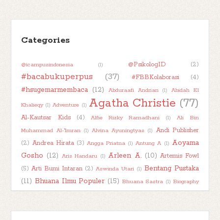
N or M Review
Bebukuan Juli 2024
Monday Book Review Hiatus
Categories
►
Juli 2024
(5)
@PsikologID
(2)
@icampusindonesia
(1)
►
Juni 2024
(5)
#bacabukuperpus
(37)
#FBBKolaborasi
(4)
►
Mei 2024
(6)
#hsugemarmembaca
(12)
Abduraafi Andrian
(1)
Abidah El
►
April 2024
(8)
Agatha Christie
(77)
Khalieqy
(1)
Adventure
(1)
►
Maret 2024
(5)
Al-Kautsar Kids
(4)
Alfie Rizky Ramadhani
(1)
Ali Bin
►
Februari 2024
(4)
Andi Publisher
Muhammad Al-'Imran
(1)
Alvina Ayuningtyas
(1)
Aoyama
(2)
Andrea Hirata
(3)
Angga Priatna
(1)
Antung A
(1)
►
Januari 2024
(4)
Gosho
(12)
Arleen A.
(10)
Artemis Fowl
Aris Handaru
(1)
►
2023
(48)
Bentang Pustaka
(5)
Arti Bumi Intaran
(2)
Aswinda Utari
(1)
►
2022
(47)
(11)
Bhuana Ilmu Populer
(15)
Bhuana Sastra
(1)
Biography
►
2021
(51)
Book Character
(2)
Book
(1)
Boim Lebon
(1)
Book About Book
(1)
►
2020
(55)
Book Kaleidoscope
(7)
Haul
(2)
Book Into Movie
(1)
Book