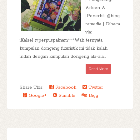
Arleen A.
|Penerbit: @bipg
ramedia | Dibaca
via:
iKalsel @perpuspalnam***Wah ternyata
kumpulan dongeng futuristik ini tidak kalah
indah dengan kumpulan dongeng ala-ala...
Read More
Share This:
Facebook
Twitter
Google+
Stumble
Digg