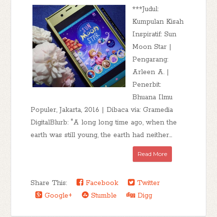
***Judul:
Kumpulan Kisah
Inspiratif: Sun
Moon Star |
Pengarang:
Arleen A. |
Penerbit:
Bhuana Ilmu
Populer, Jakarta, 2016 | Dibaca via: Gramedia
DigitalBlurb: "A long long time ago, when the
earth was still young, the earth had neither...
Read More
Share This:
Facebook
Twitter
Google+
Stumble
Digg