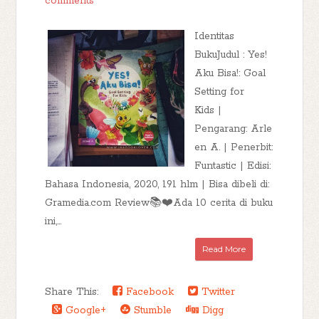
comments
Identitas
BukuJudul : Yes!
Aku Bisa!: Goal
Setting for
Kids |
Pengarang: Arle
en A. | Penerbit:
Funtastic | Edisi:
Bahasa Indonesia, 2020, 191 hlm | Bisa dibeli di:
Gramedia.com Review📚❤️Ada 10 cerita di buku
ini,...
Read More
Share This:
Facebook
Twitter
Google+
Stumble
Digg