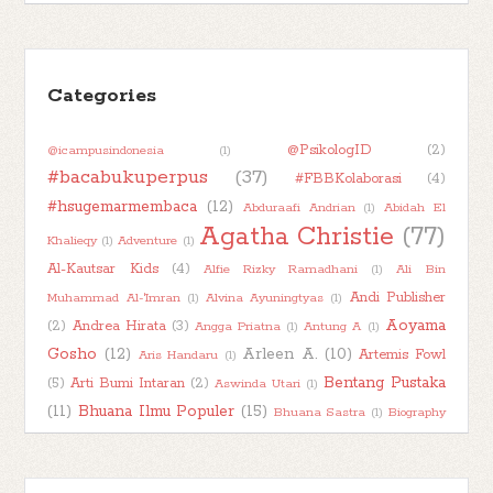
►
Februari 2026
(1)
►
Januari 2026
(7)
►
Categories
2025
(32)
►
2024
(50)
@PsikologID
(2)
@icampusindonesia
(1)
►
2023
(48)
#bacabukuperpus
(37)
#FBBKolaborasi
(4)
►
2022
(47)
#hsugemarmembaca
(12)
Abduraafi Andrian
(1)
Abidah El
►
2021
(51)
Agatha Christie
(77)
Khalieqy
(1)
Adventure
(1)
►
2020
(55)
Al-Kautsar Kids
(4)
Alfie Rizky Ramadhani
(1)
Ali Bin
►
2019
(42)
Andi Publisher
Muhammad Al-'Imran
(1)
Alvina Ayuningtyas
(1)
Aoyama
(2)
Andrea Hirata
(3)
Angga Priatna
(1)
Antung A
(1)
►
2018
(11)
Gosho
(12)
Arleen A.
(10)
Artemis Fowl
Aris Handaru
(1)
Bentang Pustaka
(5)
Arti Bumi Intaran
(2)
Aswinda Utari
(1)
(11)
Bhuana Ilmu Populer
(15)
Bhuana Sastra
(1)
Biography
Book Character
(2)
Book
(1)
Boim Lebon
(1)
Book About Book
(1)
Book Kaleidoscope
(7)
Haul
(2)
Book Into Movie
(1)
Book