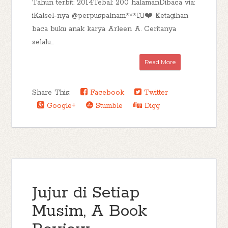
Tahun terbit: 2014Tebal: 200 halamanDibaca via:
iKalsel-nya @perpuspalnam***📖❤️ Ketagihan
baca buku anak karya Arleen A. Ceritanya
selalu...
Read More
Share This:
Facebook
Twitter
Google+
Stumble
Digg
Jujur di Setiap
Musim, A Book