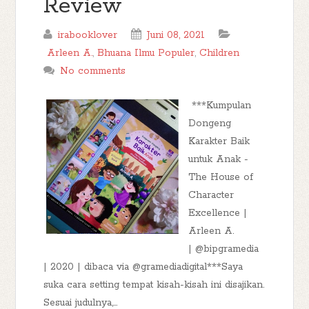
Review
irabooklover
Juni 08, 2021
Arleen A.
,
Bhuana Ilmu Populer
,
Children
No comments
***Kumpulan
Dongeng
Karakter Baik
untuk Anak -
The House of
Character
Excellence |
Arleen A.
| @bipgramedia
| 2020 | dibaca via @gramediadigital***Saya
suka cara setting tempat kisah-kisah ini disajikan.
Sesuai judulnya,...