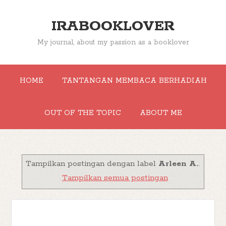
IRABOOKLOVER
My journal, about my passion as a booklover
HOME
TANTANGAN MEMBACA BERHADIAH
OUT OF THE TOPIC
ABOUT ME
Tampilkan postingan dengan label
Arleen A.
.
Tampilkan semua postingan