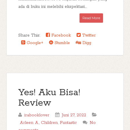
ada di buku ini melebihi ekspektasi...
Read More
Share This:
Facebook
Twitter
Google+
Stumble
Digg
Yes! Aku Bisa!
Review
irabooklover
Juni 27, 2022
Arleen A.
,
Children
,
Funtastic
No