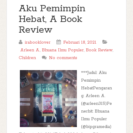
Aku Pemimpin
Hebat, A Book
Review
irabooklover
Februari 18, 2021
Arleen A.
,
Bhuana Ilmu Populer
,
Book Review
,
Children
No comments
***Judul: Aku
Pemimpin
HebatPengaran
g: Arleen A.
(@arleen315)Pe
nerbit: Bhuana
Ilmu Populer
(@bipgramedia)