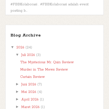
#FBBKolaborasi . #FBBKolaborasi adalah event
posting b...
Kashva, Karakter Buku Muhammad Lelaki
Penggenggam Hujan
Blog Archive
*** Seperti namanya, post berlabel Book
Character di blog ini adalah post yang berisi analisa
▼
2026
(24)
saya tentang karakter yang muncul di dala...
▼
Juli 2026
(3)
The Mysterious Mr. Quin Review
Murder in The Mews Review
Curtain Review
►
Juni 2026
(7)
►
Mei 2026
(4)
►
April 2026
(1)
►
Maret 2026
(1)