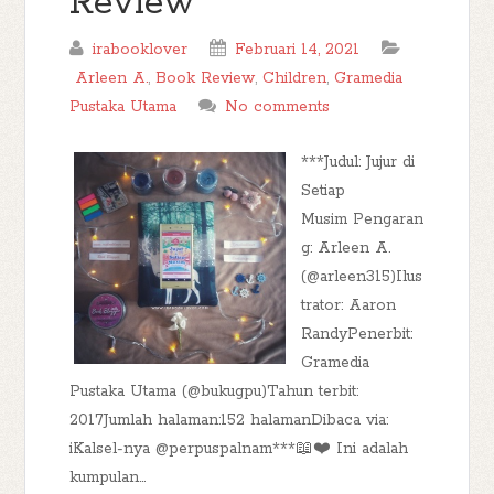
Review
irabooklover
Februari 14, 2021
Arleen A.
,
Book Review
,
Children
,
Gramedia
Pustaka Utama
No comments
***Judul: Jujur di
Setiap
Musim Pengaran
g: Arleen A.
(@arleen315)Ilus
trator: Aaron
RandyPenerbit:
Gramedia
Pustaka Utama (@bukugpu)Tahun terbit:
2017Jumlah halaman:152 halamanDibaca via:
iKalsel-nya @perpuspalnam***📖❤️ Ini adalah
kumpulan...