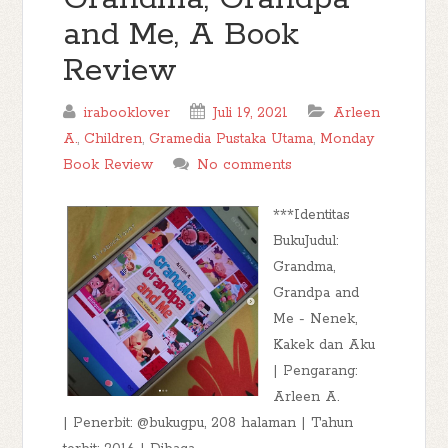
and Me, A Book
Review
irabooklover
Juli 19, 2021
Arleen
A.
,
Children
,
Gramedia Pustaka Utama
,
Monday
Book Review
No comments
***Identitas
BukuJudul:
Grandma,
Grandpa and
Me - Nenek,
Kakek dan Aku
| Pengarang:
Arleen A.
| Penerbit: @bukugpu, 208 halaman | Tahun