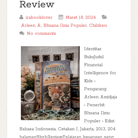
Review
irabooklover
Maret 18, 2024
Arleen A.
,
Bhuana Ilmu Populer
,
Children
No comments
Identitas
BukuJudul:
Financial
Intelligence for
Kids •
Pengarang:
Arleen Amidjaja
• Penerbit:
Bhuana Ilmu
Populer • Edisi:
Bahasa Indonesia, Cetakan I, Jakarta, 2013, 204
halamanBlurbReviewPelajaran keuangan yang