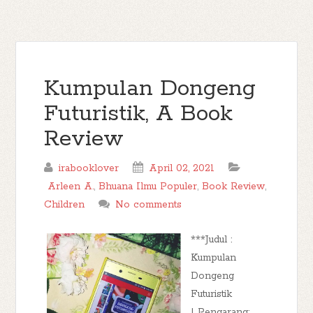
Kumpulan Dongeng
Futuristik, A Book
Review
irabooklover
April 02, 2021
Arleen A.
,
Bhuana Ilmu Populer
,
Book Review
,
Children
No comments
***Judul :
Kumpulan
Dongeng
Futuristik
| Pengarang: