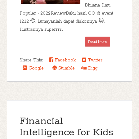
Bhuana Ilmu
Populer • 2022ReviewBuku hasil CO di event
12.12 🤭. Lumayanlah dapat diskonnya 😹.
Ilustrasinya superrrr...
Read More
Share This:
Facebook
Twitter
Google+
Stumble
Digg
Financial
Intelligence for Kids