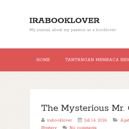
IRABOOKLOVER
My journal, about my passion as a booklover
HOME
TANTANGAN MEMBACA BE
The Mysterious Mr.
irabooklover
Juli 14, 2026
Agat
Mystery
No comments