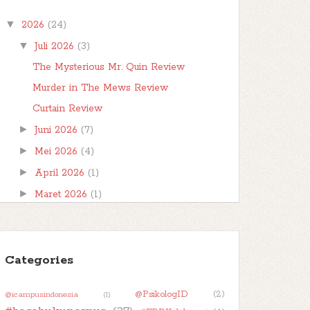
teman-teman, berjumpa kembali kita
▼
2026
(24)
di postingan #FBBKolaborasi . #FBBKolaborasi
adalah event posting b...
▼
Juli 2026
(3)
The Mysterious Mr. Quin Review
Murder in The Mews Review
Curtain Review
►
Juni 2026
(7)
►
Mei 2026
(4)
►
April 2026
(1)
►
Maret 2026
(1)
►
Februari 2026
(1)
►
Januari 2026
(7)
►
Categories
2025
(32)
►
2024
(50)
@PsikologID
(2)
@icampusindonesia
(1)
►
2023
(48)