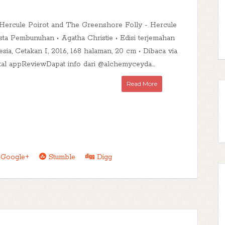
uHercule Poirot and The Greenshore Folly - Hercule
sta Pembunuhan • Agatha Christie • Edisi terjemahan
sia, Cetakan I, 2016, 168 halaman, 20 cm • Dibaca via
tal appReviewDapat info dari @alchemyceyda...
Read More
Google+
Stumble
Digg