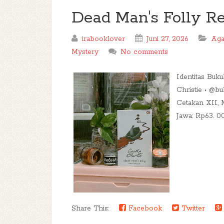
Dead Man's Folly R
irabooklover
Juni 27, 2026
Aga
Mystery
No comments
Identitas Buk
Christie • @b
Cetakan XII, 
Jawa: Rp63. 00
Share This:
Facebook
Twitter