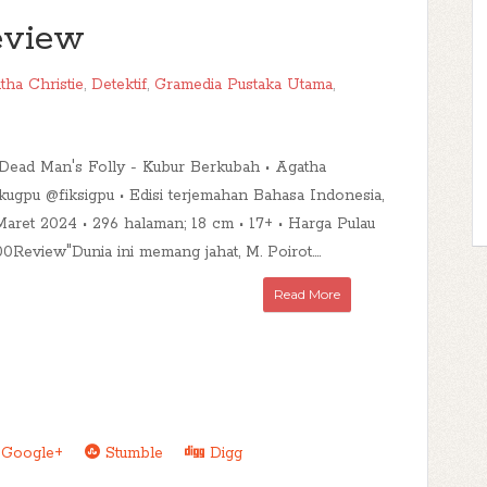
eview
tha Christie
,
Detektif
,
Gramedia Pustaka Utama
,
uDead Man's Folly - Kubur Berkubah • Agatha
ukugpu @fiksigpu • Edisi terjemahan Bahasa Indonesia,
Maret 2024 • 296 halaman; 18 cm • 17+ • Harga Pulau
0Review"Dunia ini memang jahat, M. Poirot....
Read More
Google+
Stumble
Digg