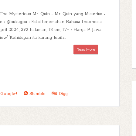
The Mysterious Mr. Quin - Mr. Quin yang Misterius •
ie • @bukugpu • Edisi terjemahan Bahasa Indonesia,
ril 2024, 392 halaman, 18 cm, 17+ • Harga P. Jawa:
ew"'Kehidupan itu kurang-lebih...
Read More
Google+
Stumble
Digg