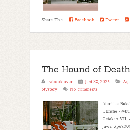
Share This:
Facebook
Twitter
The Hound of Deat
irabooklover
Juni 30, 2026
Aga
Mystery
No comments
Identitas Buk
Christie • @b
Cetakan VII, 
Jawa: Rp69.00