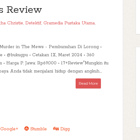
s Review
ha Christie
,
Detektif
,
Gramedia Pustaka Utama
,
kuMurder in The Mews - Pembunuhan Di Lorong •
ie • @bukugpu • Cetakan IX, Maret 2024 • 360
m • Harga P. Jawa: Rp69.000 • 17+Review"Mungkin itu
paya Anda tidak menjalani hidup dengan angkuh....
Read More
Google+
Stumble
Digg