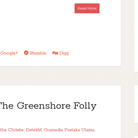
Read More
Google+
Stumble
Digg
The Greenshore Folly
tha Christie
,
Detektif
,
Gramedia Pustaka Utama
,