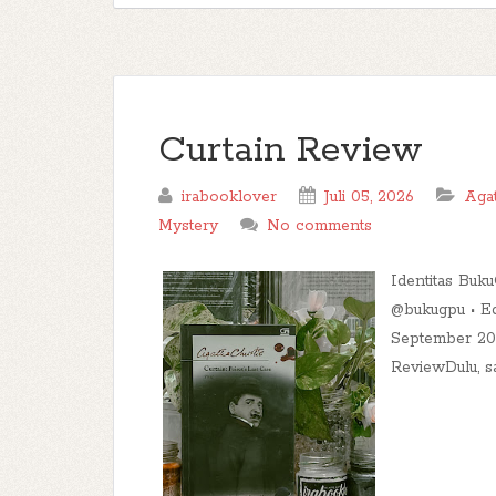
Curtain Review
irabooklover
Juli 05, 2026
Agat
Mystery
No comments
Identitas Buku
@bukugpu • Ed
September 200
ReviewDulu, sa