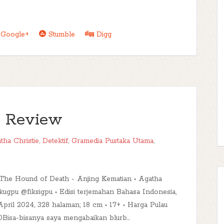
Google+
Stumble
Digg
h Review
tha Christie
,
Detektif
,
Gramedia Pustaka Utama
,
uThe Hound of Death - Anjing Kematian • Agatha
ukugpu @fiksigpu • Edisi terjemahan Bahasa Indonesia,
April 2024, 328 halaman; 18 cm • 17+ • Harga Pulau
0Bisa-bisanya saya mengabaikan blurb...