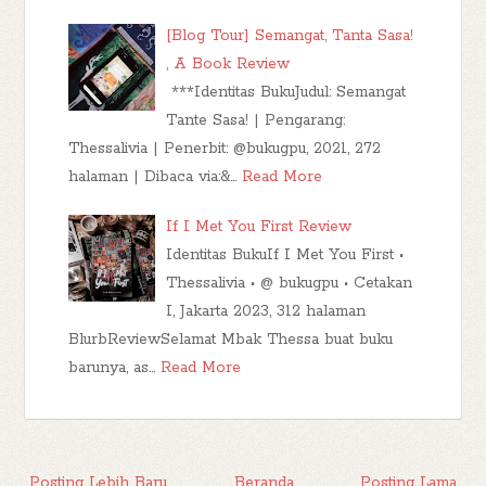
[Blog Tour] Semangat, Tanta Sasa!
, A Book Review
***Identitas BukuJudul: Semangat
Tante Sasa! | Pengarang:
Thessalivia | Penerbit: @bukugpu, 2021, 272
halaman | Dibaca via:&…
Read More
If I Met You First Review
Identitas BukuIf I Met You First •
Thessalivia • @ bukugpu • Cetakan
I, Jakarta 2023, 312 halaman
BlurbReviewSelamat Mbak Thessa buat buku
barunya, as…
Read More
Posting Lebih Baru
Beranda
Posting Lama