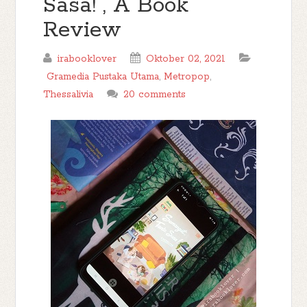
Sasa! , A Book
Review
irabooklover
Oktober 02, 2021
Gramedia Pustaka Utama
,
Metropop
,
Thessalivia
20 comments