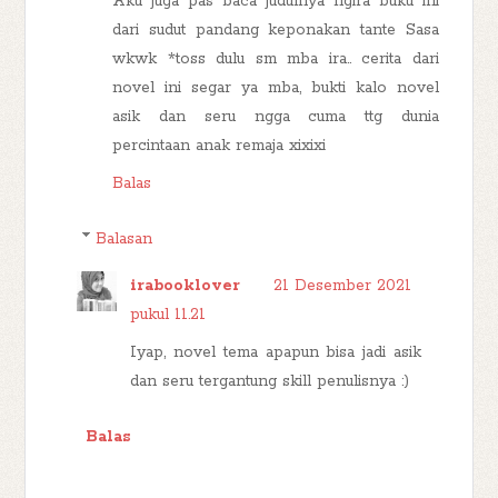
Aku juga pas baca judulnya ngira buku ini
dari sudut pandang keponakan tante Sasa
wkwk *toss dulu sm mba ira.. cerita dari
novel ini segar ya mba, bukti kalo novel
asik dan seru ngga cuma ttg dunia
percintaan anak remaja xixixi
Balas
Balasan
irabooklover
21 Desember 2021
pukul 11.21
Iyap, novel tema apapun bisa jadi asik
dan seru tergantung skill penulisnya :)
Balas