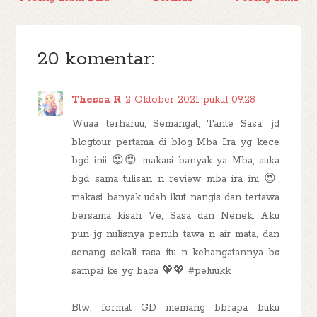
20 komentar:
Thessa R
2 Oktober 2021 pukul 09.28
Wuaa terharuu, Semangat, Tante Sasa! jd
blogtour pertama di blog Mba Ira yg kece
bgd inii 😍😍 makasi banyak ya Mba, suka
bgd sama tulisan n review mba ira ini 😍.
makasi banyak udah ikut nangis dan tertawa
bersama kisah Ve, Sasa dan Nenek. Aku
pun jg nulisnya penuh tawa n air mata, dan
senang sekali rasa itu n kehangatannya bs
sampai ke yg baca 💖💖 #peluukk
Btw, format GD memang bbrapa buku