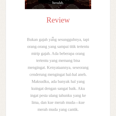
Review
Bukan gajah yang sesungguhnya, tapi
orang-orang yang sampai titik tertentu
mirip gajah. Ada beberapa orang
tertentu yang memang bisa
mengingat. Kenyataannya, seseorang
cenderung mengingat hal-hal aneh.
Maksudku, ada banyak hal yang
kuingat dengan sangat baik. Aku
ingat pesta ulang tahunku yang ke
lima, dan kue merah muda---kue
merah muda yang cantik.