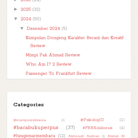
2026
(24)
posting b...
►
2025
(32)
▼
2024
(50)
▼
Desember 2024
(5)
Kumpulan Dongeng Karakter Berani dan Kreatif
Review
Mimpi Pak Ahmad Review
Who Am I? 2 Review
Passenger To Frankfurt Review
Elephants Can Remember Review
►
November 2024
(2)
►
Oktober 2024
(1)
Categories
►
September 2024
(1)
@PsikologID
(2)
@icampusindonesia
►
(1)
Agustus 2024
(4)
#bacabukuperpus
(37)
#FBBKolaborasi
(4)
►
Juli 2024
(5)
#hsugemarmembaca
(12)
Abduraafi Andrian
(1)
Abidah El