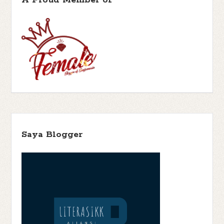
A Proud Member of
Enid Blyton
(16)
Endang Firdaus
(1)
Enggang Literasi
(1)
Eny
Erlangga for Kids
(11)
Eoin Colfer
(6)
Kadinda
(1)
Ernest
Events
(2)
Hemingway
(1)
Euny Hong
(1)
Fable
(1)
Falcon
(1)
Fantasy
(53)
Family
(7)
Fatimah A
(1)
Fawzia Gilani
(1)
FBB Kolaborasi
(8)
Faza Citra Production
(1)
Felix Salten
(1)
Fitri Kurniawan
(2)
Fitri Restiana
(2)
Frances Hodgson Burnett
Francine Jay
(2)
Friday Wishlist
(5)
(1)
Funtastic
(1)
Gagas
George Orwell
(2)
Giveaway
(4)
Media
(1)
Gaston Leroux
(1)
Gramedia Pustaka
Gradien Mediatama
(1)
Utama
(143)
Grasindo
(3)
H.C.
Gu Byeong-mo
(1)
Saya Blogger
Chester
(3)
Habiburrahman El Shirazy
(1)
Hairun Nisa
(1)
Harper
Trophy
(1)
Haru
(1)
Hasbunallah Haris
(1)
Heartwarming
(1)
Helene
Historical Fiction
(8)
Wecker
(1)
Hercule Poirot
(1)
Horror
(1)
Hurri Hasan
(1)
Iksaka Banu
(1)
Ilana Tan
(1)
Ina Inong
(1)
Indonesian Literature
(6)
Islamic
(6)
Irene Phiter
(1)
J. M. Barrie
Japanese Literature
(2)
Jenny Han
(3)
(1)
James Clear
(1)
Jeon
John Connolly
(3)
Ae Won
(1)
Johanna Spyri
(1)
John Reynolds