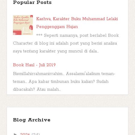
Popular Posts
Kashva, Karakter Buku Muhammad Lelaki
Penggenggam Hujan
*** Seperti namanya, post berlabel Book
Character di blog ini adalah post yang berisi analisa
saya tentang karakter yang muncul di dala...
Book Haul - Juli 2019
Bismillahirrahmanirrahim... Assalamu'alaikum teman-
teman... Apa kabar timbunan buku kalian? Sudah
dibacakah? Atau malah...
TBR Ramadan #FBBKolaborasi
Bismillahirrahmanirrahim Hai teman-teman,
Blog Archive
berjumpa kembali kita di postingan
#FBBKolaborasi . #FBBKolaborasi adalah event
►