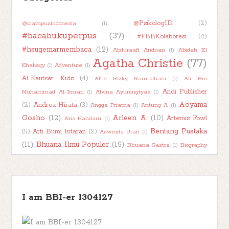
►
April 2025
(1)
@PsikologID
(2)
@icampusindonesia
(1)
►
Maret 2025
(4)
#bacabukuperpus
(37)
#FBBKolaborasi
(4)
►
Februari 2025
(4)
#hsugemarmembaca
(12)
Abduraafi Andrian
(1)
Abidah El
►
Januari 2025
(8)
Agatha Christie
(77)
Khalieqy
(1)
Adventure
(1)
►
2024
(50)
Al-Kautsar Kids
(4)
Alfie Rizky Ramadhani
(1)
Ali Bin
►
Andi Publisher
2023
(48)
Muhammad Al-'Imran
(1)
Alvina Ayuningtyas
(1)
Aoyama
(2)
Andrea Hirata
(3)
Angga Priatna
(1)
Antung A
(1)
►
2022
(47)
Gosho
(12)
Arleen A.
(10)
Artemis Fowl
Aris Handaru
(1)
►
2021
(51)
Bentang Pustaka
(5)
Arti Bumi Intaran
(2)
Aswinda Utari
(1)
►
2020
(55)
(11)
Bhuana Ilmu Populer
(15)
Bhuana Sastra
(1)
Biography
►
2019
(42)
Book Character
(2)
Book
(1)
Boim Lebon
(1)
Book About Book
(1)
►
Book Kaleidoscope
(7)
Haul
2018
(2)
(11)
Book Into Movie
(1)
Book
Book Review
(78)
Recommendation
(1)
I am BBI-er 1304127
Bookish Talk
(7)
Books About Books
(1)
Buku Bijak
(1)
Chai's Play
(2)
BukuKatta
(1)
Busyra
(1)
Carlo Collodi
(1)
Children
(52)
Character Thursday
(1)
Child Abuse
(1)