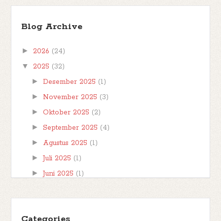
Bismillahirrahmanirrahim Hai teman-teman,
Blog Archive
berjumpa kembali kita di postingan
#FBBKolaborasi . #FBBKolaborasi adalah event
►
2026
(24)
posting b...
▼
2025
(32)
►
Desember 2025
(1)
►
November 2025
(3)
►
Oktober 2025
(2)
►
September 2025
(4)
►
Agustus 2025
(1)
►
Juli 2025
(1)
►
Juni 2025
(1)
▼
Mei 2025
(2)
The Labours of Hercules Review
Categories
Three Act Tragedy Review