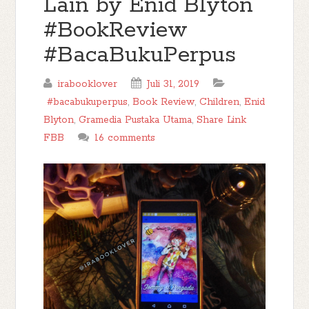
Lain by Enid Blyton
#BookReview
#BacaBukuPerpus
irabooklover
Juli 31, 2019
#bacabukuperpus
,
Book Review
,
Children
,
Enid
Blyton
,
Gramedia Pustaka Utama
,
Share Link
FBB
16 comments