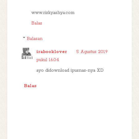
www.rizkyashya.com
Balas
Balasan
irabooklover
5 Agustus 2019
pukul 16.04
ayo didownload ipusnas-nya XD
Balas