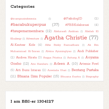
Categories
►
September 2019
(3)
►
Agustus 2019
(6)
@PsikologID
(2)
@icampusindonesia
(1)
▼
Juli 2019
(14)
#bacabukuperpus
(37)
#FBBKolaborasi
(4)
Tommy Si Pengadu dan Cerita-Cerita Lain by
#hsugemarmembaca
(12)
Abduraafi Andrian
(1)
Abidah El
Enid Bl...
Agatha Christie
(77)
Khalieqy
(1)
Adventure
(1)
Dongeng Dunia Terbaik by Angga Priatna dan
Al-Kautsar Kids
(4)
Alfie Rizky Ramadhani
(1)
Ali Bin
Mira Yu...
Andi Publisher
Muhammad Al-'Imran
(1)
Alvina Ayuningtyas
(1)
Disney Princess Cinderella: Bahagia Selamanya
Aoyama
(2)
Andrea Hirata
(3)
Angga Priatna
(1)
Antung A
(1)
#Boo...
Gosho
(12)
Arleen A.
(10)
Artemis Fowl
Aris Handaru
(1)
Princess Shalehah 2 by Dian K. dan Ina Inong
Bentang Pustaka
(5)
Arti Bumi Intaran
(2)
Aswinda Utari
(1)
(11)
Bhuana Ilmu Populer
#Book...
(15)
Bhuana Sastra
(1)
Biography
Book Character
(2)
Book
(1)
Boim Lebon
(1)
Book About Book
(1)
Scene On Three #58: Bersikap Ramah? Tidak
Book Kaleidoscope
(7)
Haul
(2)
Book Into Movie
(1)
Book
Ada Rugi...
Book Review
(78)
Recommendation
(1)
Rumah Istimewa dan 7 Dongeng Seru Lainnya
I am BBI-er 1304127
Bookish Talk
(7)
Books About Books
(1)
Buku Bijak
(1)
#BookRev...