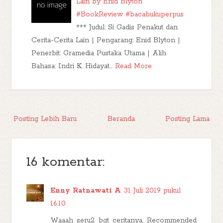
Lain by Enid Blyton
#BookReview #bacabukuperpus
*** Judul: Si Gadis Penakut dan
Cerita-Cerita Lain | Pengarang: Enid Blyton |
Penerbit: Gramedia Pustaka Utama | Alih
Bahasa: Indri K. Hidayat…
Read More
Posting Lebih Baru
Beranda
Posting Lama
16 komentar:
Enny Ratnawati A
31 Juli 2019 pukul
16.10
Waaah seru2 bgt ceritanya. Recommended