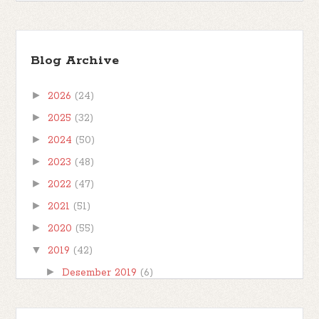
Kashva, Karakter Buku Muhammad Lelaki
Penggenggam Hujan
Blog Archive
*** Seperti namanya, post berlabel Book
Character di blog ini adalah post yang berisi analisa
►
2026
(24)
saya tentang karakter yang muncul di dala...
►
2025
(32)
►
2024
(50)
►
2023
(48)
►
2022
(47)
►
2021
(51)
►
2020
(55)
▼
2019
(42)
►
Desember 2019
(6)
►
November 2019
(1)
►
Oktober 2019
(1)