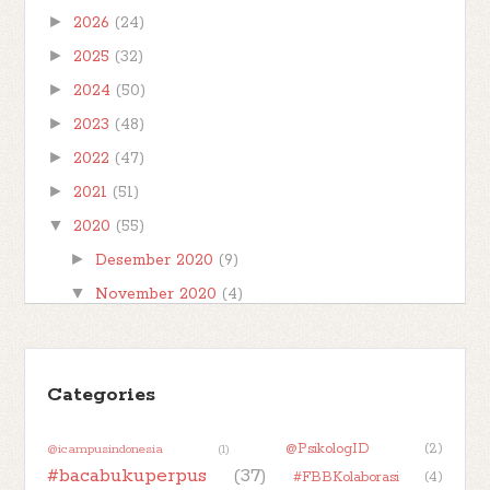
►
2026
(24)
posting b...
►
2025
(32)
►
2024
(50)
►
2023
(48)
►
2022
(47)
►
2021
(51)
▼
2020
(55)
►
Desember 2020
(9)
▼
November 2020
(4)
The Amber Spyglass Book Review
The Subtle Knife Book Review
Categories
The Golden Compass Reread Review
[Book Review] Solak by Triana Handayani dkk
@PsikologID
(2)
@icampusindonesia
(1)
►
Oktober 2020
(2)
#bacabukuperpus
(37)
#FBBKolaborasi
(4)