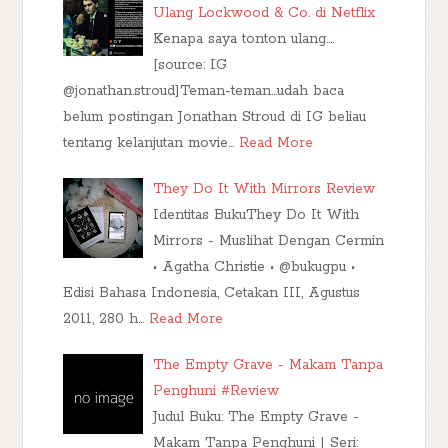
Ulang Lockwood & Co. di Netflix
Kenapa saya tonton ulang....
[source: IG
@jonathan.stroud]Teman-teman...udah baca
belum postingan Jonathan Stroud di IG beliau
tentang kelanjutan movie…
Read More
They Do It With Mirrors Review
Identitas BukuThey Do It With
Mirrors - Muslihat Dengan Cermin
• Agatha Christie • @bukugpu •
Edisi Bahasa Indonesia, Cetakan III, Agustus
2011, 280 h…
Read More
The Empty Grave - Makam Tanpa
Penghuni #Review
Judul Buku: The Empty Grave -
Makam Tanpa Penghuni | Seri: