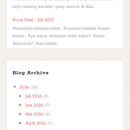
saya tentang karakter yang muncul di dala...
Book Haul - Juli 2019
Bismillahirrahmanirrahim... Assalamu'alaikum teman-
teman... Apa kabar timbunan buku kalian? Sudah
dibacakah? Atau malah...
TBR Ramadan #FBBKolaborasi
Bismillahirrahmanirrahim Hai teman-teman,
Blog Archive
berjumpa kembali kita di postingan
#FBBKolaborasi . #FBBKolaborasi adalah event
▼
2026
(24)
posting b...
►
Juli 2026
(3)
►
Juni 2026
(7)
►
Mei 2026
(4)
►
April 2026
(1)