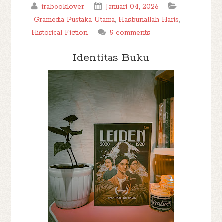
irabooklover
Januari 04, 2026
Gramedia Pustaka Utama
,
Hasbunallah Haris
,
Historical Fiction
5 comments
Identitas Buku