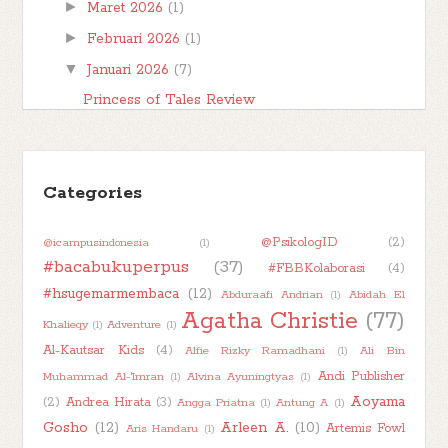
►
Maret 2026
(1)
►
Februari 2026
(1)
▼
Januari 2026
(7)
Princess of Tales Review
Kebun Abu Review
Mayat dalam Perpustakaan Review
Leiden 2020-1920 Review
Categories
2025 in Books and 2026 Reading Plan
@PsikologID
(2)
@icampusindonesia
(1)
#bacabukuperpus2026 Reading Challenge
#bacabukuperpus
(37)
#FBBKolaborasi
(4)
#bacabukuperpus2025 Recap and Winner
#hsugemarmembaca
(12)
Abduraafi Andrian
(1)
Abidah El
►
2025
(32)
Agatha Christie
(77)
Khalieqy
(1)
Adventure
(1)
►
2024
(50)
Al-Kautsar Kids
(4)
Alfie Rizky Ramadhani
(1)
Ali Bin
►
2023
(48)
Andi Publisher
Muhammad Al-'Imran
(1)
Alvina Ayuningtyas
(1)
Aoyama
►
(2)
Andrea Hirata
(3)
2022
(47)
Angga Priatna
(1)
Antung A
(1)
Gosho
(12)
Arleen A.
(10)
Artemis Fowl
Aris Handaru
(1)
►
2021
(51)