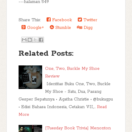
---halaman 549
Share This:
Facebook
Twitter
Google+
Stumble
Digg
Related Posts:
One, Two, Buckle My Shoe
Review
Identitas Buku One, Two, Buckle
My Shoe - Satu, Dua, Pasang
Gesper Sepatunya • Agatha Christie • @bukugpu
• Edisi Bahasa Indonesia, Cetakan VII,…
Read
More
[Tuesday Book Trivia] Menonton