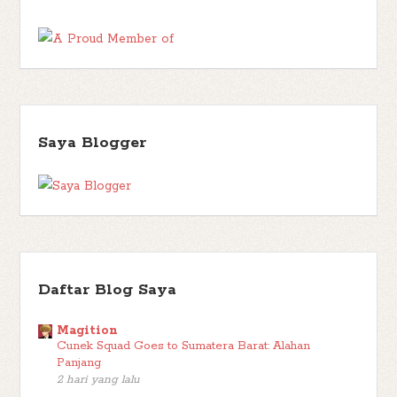
Enid Blyton
(16)
Endang Firdaus
(1)
Enggang Literasi
(1)
Eny
Erlangga for Kids
(11)
Eoin Colfer
(6)
Kadinda
(1)
Ernest
Events
(2)
Hemingway
(1)
Euny Hong
(1)
Fable
(1)
Falcon
(1)
Fantasy
(53)
Family
(7)
Fatimah A
(1)
Fawzia Gilani
(1)
FBB Kolaborasi
(8)
Faza Citra Production
(1)
Felix Salten
(1)
Fitri Kurniawan
(2)
Fitri Restiana
(2)
Frances Hodgson Burnett
Saya Blogger
Francine Jay
(2)
Friday Wishlist
(5)
(1)
Funtastic
(1)
Gagas
George Orwell
(2)
Giveaway
(4)
Media
(1)
Gaston Leroux
(1)
Gramedia Pustaka
Gradien Mediatama
(1)
Utama
(143)
Grasindo
(3)
H.C.
Gu Byeong-mo
(1)
Chester
(3)
Habiburrahman El Shirazy
(1)
Hairun Nisa
(1)
Harper
Trophy
(1)
Haru
(1)
Hasbunallah Haris
(1)
Heartwarming
(1)
Helene
Daftar Blog Saya
Historical Fiction
(8)
Wecker
(1)
Hercule Poirot
(1)
Horror
(1)
Hurri Hasan
(1)
Iksaka Banu
(1)
Ilana Tan
(1)
Ina Inong
(1)
Magition
Indonesian Literature
(6)
Islamic
(6)
Cunek Squad Goes to Sumatera Barat: Alahan
Irene Phiter
(1)
J. M. Barrie
Panjang
Japanese Literature
(2)
Jenny Han
(3)
(1)
James Clear
(1)
Jeon
2 hari yang lalu
John Connolly
(3)
Ae Won
(1)
Johanna Spyri
(1)
John Reynolds