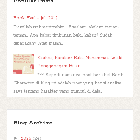
Popular Posts
Book Haul - Juli 2019
Bismillahirrahmanirrahim... Assalamu'alaikum teman-
teman... Apa kabar timbunan buku kalian? Sudah
dibacakah? Atau malah...
Kashva, Karakter Buku Muhammad Lelaki
Penggenggam Hujan
*** Seperti namanya, post berlabel Book
Character di blog ini adalah post yang berisi analisa
saya tentang karakter yang muncul di dala...
TBR Ramadan #FBBKolaborasi
Bismillahirrahmanirrahim Hai teman-teman,
Blog Archive
berjumpa kembali kita di postingan
#FBBKolaborasi . #FBBKolaborasi adalah event
►
2026
(24)
posting b...