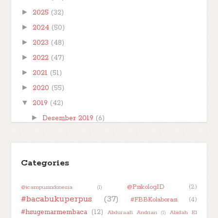
►
2025
(32)
►
2024
(50)
►
2023
(48)
►
2022
(47)
►
2021
(51)
►
2020
(55)
▼
2019
(42)
►
Desember 2019
(6)
►
November 2019
(1)
►
Oktober 2019
(1)
Categories
►
September 2019
(3)
►
Agustus 2019
(6)
@PsikologID
(2)
@icampusindonesia
(1)
►
Juli 2019
(14)
#bacabukuperpus
(37)
#FBBKolaborasi
(4)
►
Juni 2019
(3)
#hsugemarmembaca
(12)
Abduraafi Andrian
(1)
Abidah El