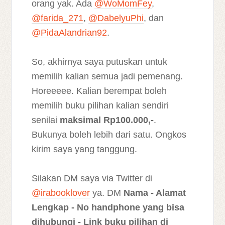
orang yak. Ada
@WoMomFey
,
@farida_271
,
@DabelyuPhi
, dan
@PidaAlandrian92
.
So, akhirnya saya putuskan untuk
memilih kalian semua jadi pemenang.
Horeeeee. Kalian berempat boleh
memilih buku pilihan kalian sendiri
senilai
maksimal Rp100.000,-
.
Bukunya boleh lebih dari satu. Ongkos
kirim saya yang tanggung.
Silakan DM saya via Twitter di
@irabooklover
ya. DM
Nama - Alamat
Lengkap - No handphone yang bisa
dihubungi - Link buku pilihan di