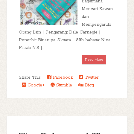
Bagaimana
Mencari Kawan
dan
Mempengaruhi
Orang Lain | Pengarang: Dale Carnegie |
Penerbit: Binarupa Aksara | Alih bahasa: Nina
Fauzia N.S |...
Read More
Share This:
Facebook
Twitter
Google+
Stumble
Digg