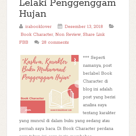
Lelaki Penggenggam
Hujan
irabooklover
Desember 13, 2018
Book Character
,
Non Review
,
Share Link
FBB
28 comments
*** Seperti
namanya, post
berlabel Book
Character di
blog ini adalah
post yang berisi
analisa saya
tentang karakter
yang muncul di dalam buku yang sedang atau
pernah saya baca. Di Book Character perdana