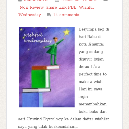
irabooklover
Desember 12, 2018
Non Review
,
Share Link FBB
,
Wishful
Wednesday
14 comments
Berjumpa lagi di
hari Rabu di
kota Amuntai
yang sedang
diguyur hujan
deras. It's a
perfect time to
make a wish.
Hari ini saya
ingin
menambahkan
buku-buku dari
seri Unwind Dystology ke dalam daftar wishlist
saya yang tidak berkesudahan,...