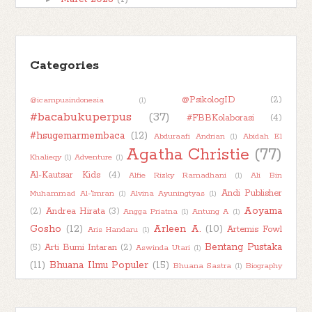
►
Februari 2026
(1)
►
Januari 2026
(7)
►
Categories
2025
(32)
►
2024
(50)
@PsikologID
(2)
@icampusindonesia
(1)
►
2023
(48)
#bacabukuperpus
(37)
#FBBKolaborasi
(4)
►
2022
(47)
#hsugemarmembaca
(12)
Abduraafi Andrian
(1)
Abidah El
►
2021
(51)
Agatha Christie
(77)
Khalieqy
(1)
Adventure
(1)
►
2020
(55)
Al-Kautsar Kids
(4)
Alfie Rizky Ramadhani
(1)
Ali Bin
►
2019
(42)
Andi Publisher
Muhammad Al-'Imran
(1)
Alvina Ayuningtyas
(1)
Aoyama
(2)
Andrea Hirata
(3)
Angga Priatna
(1)
Antung A
(1)
►
2018
(11)
Gosho
(12)
Arleen A.
(10)
Artemis Fowl
Aris Handaru
(1)
Bentang Pustaka
(5)
Arti Bumi Intaran
(2)
Aswinda Utari
(1)
(11)
Bhuana Ilmu Populer
(15)
Bhuana Sastra
(1)
Biography
Book Character
(2)
Book
(1)
Boim Lebon
(1)
Book About Book
(1)
Book Kaleidoscope
(7)
Haul
(2)
Book Into Movie
(1)
Book