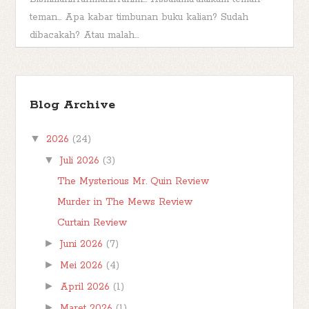
teman... Apa kabar timbunan buku kalian? Sudah
dibacakah? Atau malah...
TBR Ramadan #FBBKolaborasi
Bismillahirrahmanirrahim Hai teman-teman,
Blog Archive
berjumpa kembali kita di postingan
#FBBKolaborasi . #FBBKolaborasi adalah event
▼
2026
(24)
posting b...
▼
Juli 2026
(3)
The Mysterious Mr. Quin Review
Murder in The Mews Review
Curtain Review
►
Juni 2026
(7)
►
Mei 2026
(4)
►
April 2026
(1)
►
Maret 2026
(1)