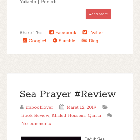
Yulianto | Penerbit:...
Read More
Share This:
Facebook
Twitter
Google+
Stumble
Digg
Sea Prayer #Review
irabooklover
Maret 12, 2019
Book Review
,
Khaled Hosseini
,
Qanita
No comments
Judul: Sea