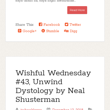
saya tahun ini, saya ingin membahas...
Read More
Share This:
Facebook
Twitter
Google+
Stumble
Digg
Wishful Wednesday
#43, Unwind
Dystology by Neal
Shusterman